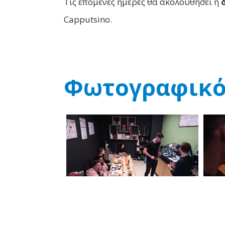
Τις επόμενες ημέρες θα ακολουθήσει η
Capputsino.
Φωτογραφικό