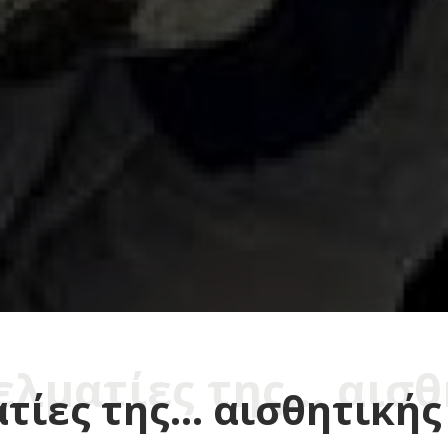
ελματίες της… αισθη
τίες της… αισθητικής