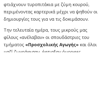
φτιάχνουν τυροπιτάκια με ζύμη κουρού,
περιμένοντας καρτερικά μέχρι να ψηθούν οι
δημιουργίες τους για να τις δοκιμάσουν.
Την τελευταία ημέρα, τους μικρούς μας
φίλους «ανέλαβαν» οι σπουδάστριες του
τμήματος
«Προσχολικής Αγωγής»
και όλοι
μαζί ζωγράφισαν, έφτιαξαν όμορφες
κατασκευές, τραγούδησαν και διάβασαν
υπέροχα παραμύθια.
Παράλληλα, κορίτσια από το τμήμα
«Αισθητικής και Μακιγιάζ»
ζωγράφισαν στα
προσωπάκια των παιδιών (
face painting
)
δίνοντας περισσότερο χρώμα στο χαμόγελο
τους!