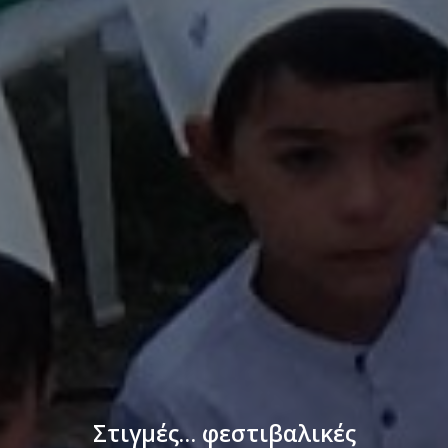
Στιγμές… φεστιβαλικές