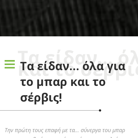
Τα είδαν… ό
και το σέρβι
Τα είδαν… όλα για
το μπαρ και το
σέρβις!
Την πρώτη τους επαφή με τα… σύνεργα του μπαρ