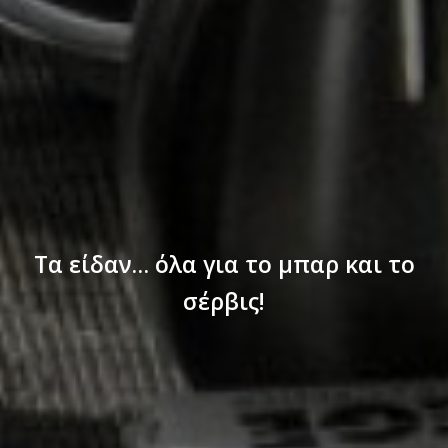
Τα είδαν… όλα για το μπαρ και το
σέρβις!