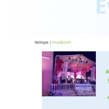
Ε
Νεότερα
|
Αλφαβητικά
Α