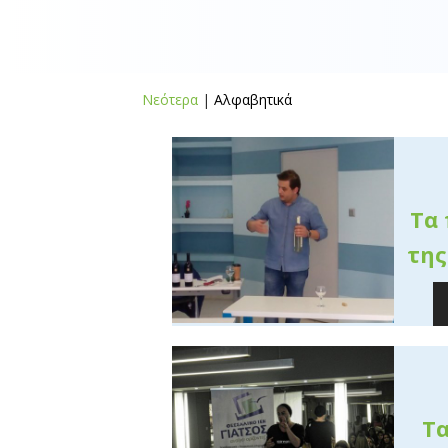
Νεότερα
|
Αλφαβητικά
Τα
της
Τα