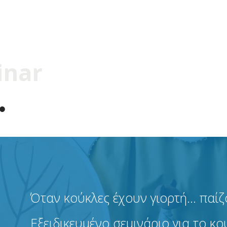
inar
Όταν κούκλες έχουν γιορτή… παίζ
Εξειδικευμένο σεμινάριο για το κ