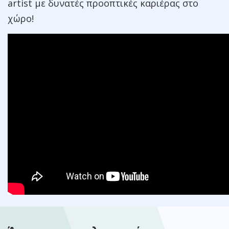
artist με δυνατές προοπτικές καριέρας στο
χώρο!