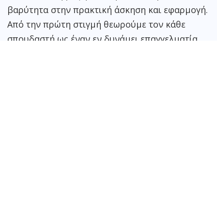
βαρύτητα στην πρακτική άσκηση και εφαρμογή.
Από την πρώτη στιγμή θεωρούμε τον κάθε
σπουδαστή ως έναν εν δυνάμει επαγγελματία
που με τις γνώσεις και τις δεξιότητες που
αποκτά γίνεται ένας ολοκληρωμένος
επαγγελματίας που μπορεί να δώσει λύσεις και
να φέρει αποτελέσματα.
Οι σπουδαστές των επαγγελμάτων
Art
&
Design
πραγματοποιούν πρακτική άσκηση από τον 1ο
κιόλας χρόνο. Το γραφείο σταδιοδρομίας του
Θεσσαλικού Ιεκ Γιάτσος, έχοντας αναπτύξει ένα
τεράστιο δίκτυο επαγγελματικών και εταιρικών
επαφών, διευκολύνει και επιτρέπει την άμεση
επικοινωνία των σπουδαστών με τις