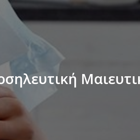
οσηλευτική Μαιευτι