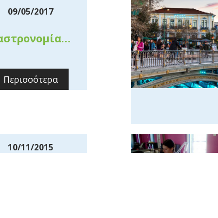
09/05/2017
αστρονομία…
Περισσότερα
10/11/2015
υστικό ταξίδι
με Κις Λορέν
Περισσότερα